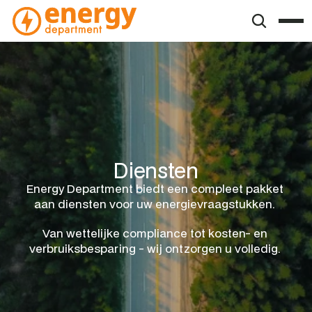
Diensten
Energy Department biedt een compleet pakket 
aan diensten voor uw energievraagstukken. 
Van wettelijke compliance tot kosten- en 
verbruiksbesparing - wij ontzorgen u volledig. 