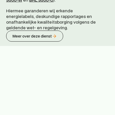
Hiermee garanderen wij erkende 
energielabels, deskundige rapportages en 
onafhankelijke kwaliteitsborging volgens de 
geldende wet- en regelgeving.
Meer over deze dienst
Nieuws en inzichten
Leer meer en blijf op de hoogte van de laatste 
ontwikkelingen in energie, duurzaamheid en 
binnen Energy Department.
Alle Artikelen