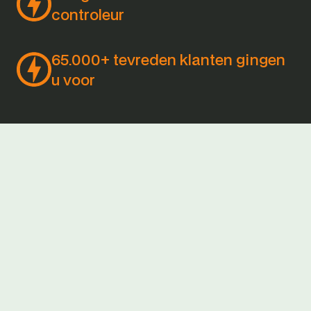
controleur
65.000+ tevreden klanten gingen 
u voor
Wat heb ik nodig om EDGE te gebruiken
Is EDGE moeilijk te gebruiken
Kan EDGE helpen bij energiebesparing