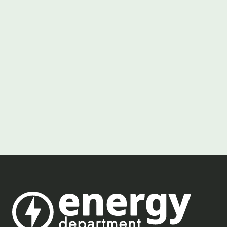
Ondersteunt EDGE compliance en EBS
Kan EDGE worden gecombineerd met andere 
diensten
Heeft u een andere vraag over deze dienst of 
onze andere diensten, neem dan gerust contact 
met ons op.
Neem contact op