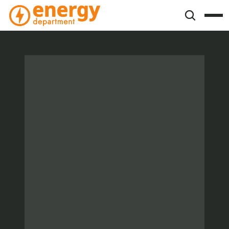
EDGE™ AI-gestuurde 
Energiemanagement
Realtime inzicht via cloudsoftware, met 
intelligente analyse, automatische 
rapportages en directe optimalisatie.
Inzicht in verbruik • Kostenbeheersing • 
(EBS) Compliance • Actieve sturing
Intake inplannen
Veelgestelde vragen