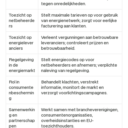
tegen onredelijkheden.
Toezicht op 
Stelt maximale tarieven op voor gebruik 
netbeheerde
van energienetwerk; zorgt voor eerlijke 
rs
facturering aan klanten.
Toezicht op 
Verleent vergunningen aan betrouwbare 
energielever
leveranciers; controleert prijzen en 
anciers
betrouwbaarheid.
Regelgeving 
Stelt energiecodes op voor 
in de 
netbeheerders en afnemers; verplichte 
energiemarkt
naleving van regelgeving.
Rol in 
Behandelt klachten, verstrekt 
consumente
informatie, monitort de markt en 
nbeschermin
verzorgt voorlichtingscampagnes.
g
Samenwerkin
Werkt samen met brancheverenigingen, 
g en 
consumentenorganisaties, 
partnerschap
overheidsinstanties en EU-
pen
toezichthouders.