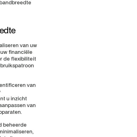
 bandbreedte 
eedte
liseren van uw 
w financiële 
 flexibiliteit 
bruikspatroon 
ntificeren van 
 
t u inzicht 
 aanpassen van 
pparaten.
d beheerde 
inimaliseren, 