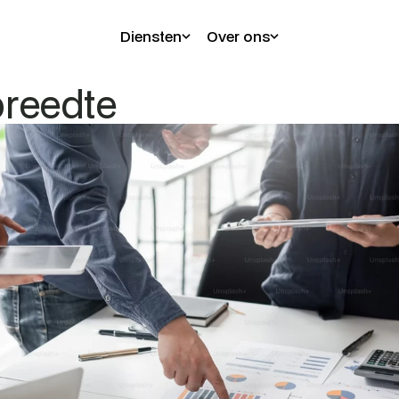
Diensten
Over ons
reedte