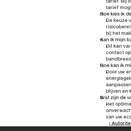
tarief. Bij
tarief moge
Hoe kies ik d
De keuze v
risicobere
bij het ma
Kan ik mijn 
Dit kan va
contact op
bandbreed
Hoe kan ik m
Door uw en
energiegeb
aanpassen 
blijven en
Wat zijn de 
Het optima
onverwacht
van uw eco
‹ Autorit