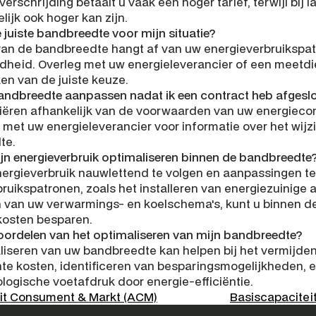
 overschrijding betaalt u vaak een hoger tarief, terwijl bij l
lijk ook hoger kan zijn.
e juiste bandbreedte voor mijn situatie?
an de bandbreedte hangt af van uw energieverbruikspat
idheid. Overleg met uw energieleverancier of een meetdi
ken van de juiste keuze.
bandbreedte aanpassen nadat ik een contract heb afgesl
riëren afhankelijk van de voorwaarden van uw energiecon
 met uw energieleverancier voor informatie over het wijz
te.
ijn energieverbruik optimaliseren binnen de bandbreedte
ergieverbruik nauwlettend te volgen en aanpassingen t
ruikspatronen, zoals het installeren van energiezuinige a
van uw verwarmings- en koelschema's, kunt u binnen d
 kosten besparen.
voordelen van het optimaliseren van mijn bandbreedte?
liseren van uw bandbreedte kan helpen bij het vermijden
e kosten, identificeren van besparingsmogelijkheden, e
logische voetafdruk door energie-efficiëntie.
eit Consument & Markt (ACM)
Basiscapaciteit