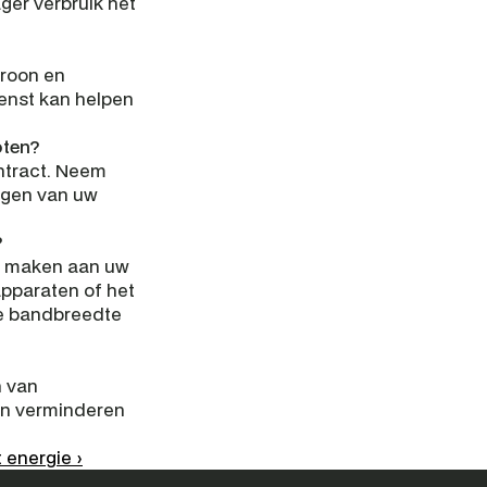
ager verbruik het 
roon en 
enst kan helpen 
oten?
tract. Neem 
igen van uw 
?
e maken aan uw 
pparaten of het 
e bandbreedte 
 van 
n verminderen 
 energie ›