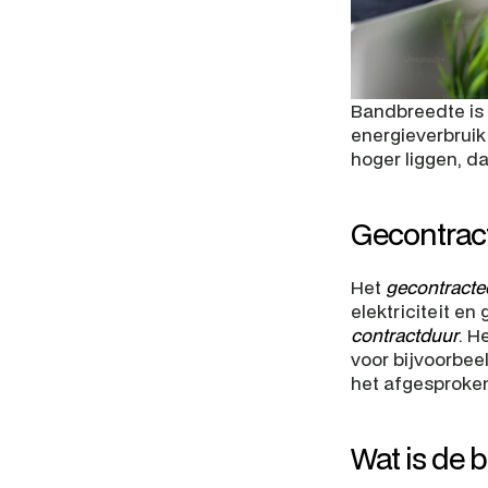
Bandbreedte is 
energieverbruik 
hoger liggen, d
Gecontrac
Het 
gecontracte
contractduur
. H
voor bijvoorbeel
het afgesproken
Wat is de 