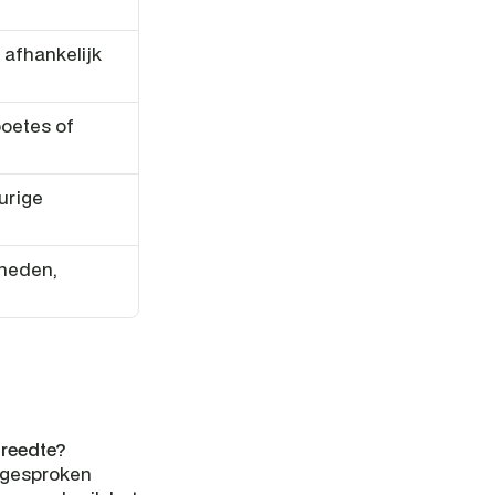
afhankelijk 
oetes of 
rige 
heden, 
breedte?
fgesproken 