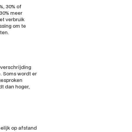
%, 30% of 
 30% meer 
t verbruik 
ssing om te 
ten.
verschrijding 
e. Soms wordt er 
gesproken 
 dan hoger, 
lijk op afstand 