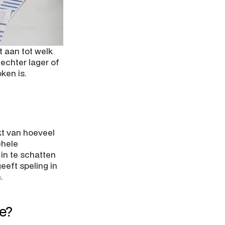
 aan tot welk 
echter lager of 
ken is.
t van hoeveel 
elektriciteit en gas u denkt te gebruiken. U legt het direct vast voor de gehele 
in te schatten 
eft speling in 
.
te?